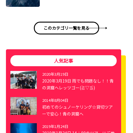
このカテゴリ一覧を見る
人気記事
2020年3月19日
2020年3月19日 雨でも問題なし！！青
の洞窟へレッツゴー(≧▽≦)
2014年8月04日
初めてのシュノーケリング☆貸切ツア
ーで安心！青の洞窟へ
2019年1月24日