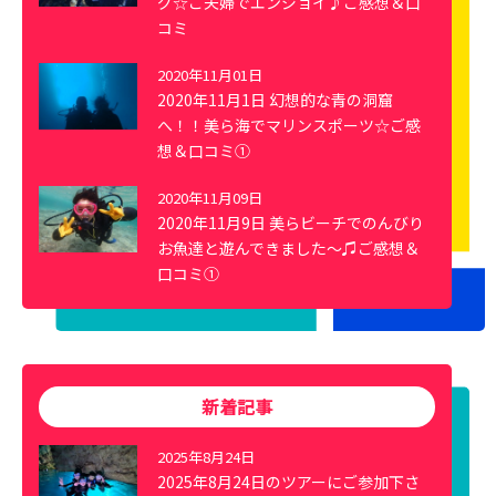
グ☆ご夫婦でエンジョイ♪ご感想＆口
コミ
2020年11月01日
2020年11月1日 幻想的な青の洞窟
へ！！美ら海でマリンスポーツ☆ご感
想＆口コミ①
2020年11月09日
2020年11月9日 美らビーチでのんびり
お魚達と遊んできました～♫ご感想＆
口コミ①
新着記事
2025年8月24日
2025年8月24日のツアーにご参加下さ