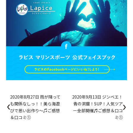
2020年8月27日 雨が降って
2020年9月13日 ジンベエ！
も関係なしっ！！美ら海遊
青の洞窟！SUP！人気ツア
びで思い出作り～♫ご感想
ー全部開催♬ご感想＆口コ
＆口コミ①
ミ①