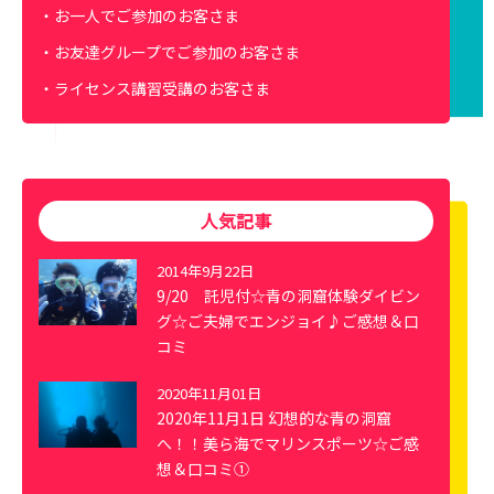
お一人でご参加のお客さま
お友達グループでご参加のお客さま
ライセンス講習受講のお客さま
人気記事
2014年9月22日
9/20 託児付☆青の洞窟体験ダイビン
グ☆ご夫婦でエンジョイ♪ご感想＆口
コミ
2020年11月01日
2020年11月1日 幻想的な青の洞窟
へ！！美ら海でマリンスポーツ☆ご感
想＆口コミ①