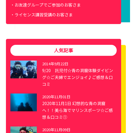
お友達グループでご参加のお客さま
ライセンス講習受講のお客さま
人気記事
2014年9月22日
9/20 託児付☆青の洞窟体験ダイビン
グ☆ご夫婦でエンジョイ♪ご感想＆口
コミ
2020年11月01日
2020年11月1日 幻想的な青の洞窟
へ！！美ら海でマリンスポーツ☆ご感
想＆口コミ①
2020年11月09日