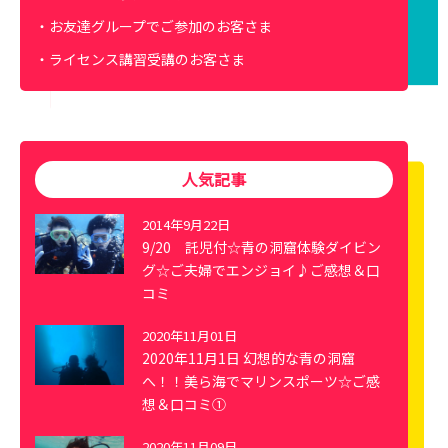
お友達グループでご参加のお客さま
ライセンス講習受講のお客さま
人気記事
2014年9月22日
9/20 託児付☆青の洞窟体験ダイビン
グ☆ご夫婦でエンジョイ♪ご感想＆口
コミ
2020年11月01日
2020年11月1日 幻想的な青の洞窟
へ！！美ら海でマリンスポーツ☆ご感
想＆口コミ①
2020年11月09日